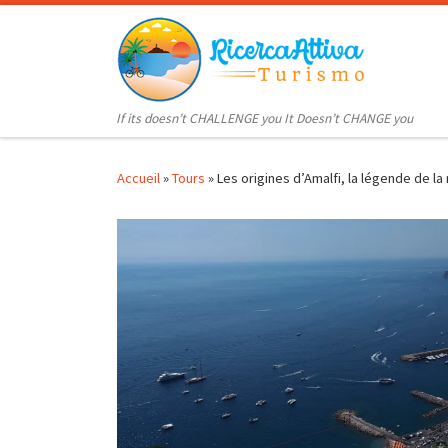
Passer au contenu
If its doesn’t CHALLENGE you It Doesn’t CHANGE you
Accueil
»
Tours
»
Les origines d’Amalfi, la légende de l