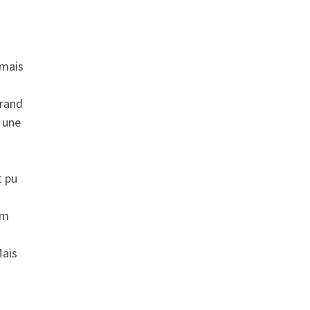
 mais
grand
 une
t pu
om
Mais