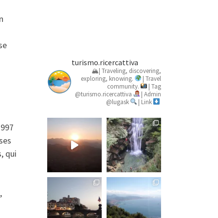
n
se
turismo.ricercattiva
🏔| Traveling, discovering,
exploring, knowing.
| Travel
community.
| Tag
@turismo.ricercattiva
| Admin
@lugask
| Link
1997
 ses
, qui
,