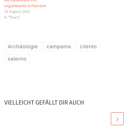
Legambiente in Paestum
25 August 2025
In "Tours"
Archäologie
campania
cilento
salerno
VIELLEICHT GEFÄLLT DIR AUCH