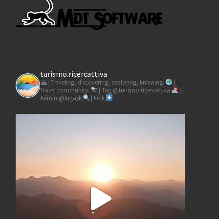
turismo.ricercattiva
🏔| Traveling, discovering, exploring, knowing.
|
Travel community.
| Tag @turismo.ricercattiva
|
Admin @lugask
| Link