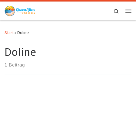
Zum Inhalt springen
Search
Me
Start
»
Doline
Doline
1 Beitrag