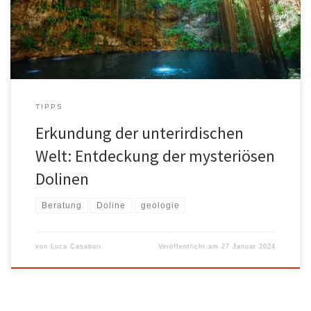
Sie sich vor, Sie laufen durch eine idyllische Landschaft und stehen
[…]
TIPPS
Erkundung der unterirdischen
Welt: Entdeckung der mysteriösen
Dolinen
Beratung
Doline
geologie
von
Luca Casaburi
Veröffentlicht am
27 Januar 2024