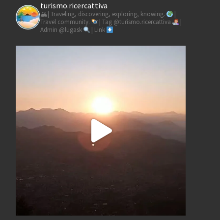
turismo.ricercattiva
🏔| Traveling, discovering, exploring, knowing.
|
Travel community.
| Tag @turismo.ricercattiva
|
Admin @lugask
| Link