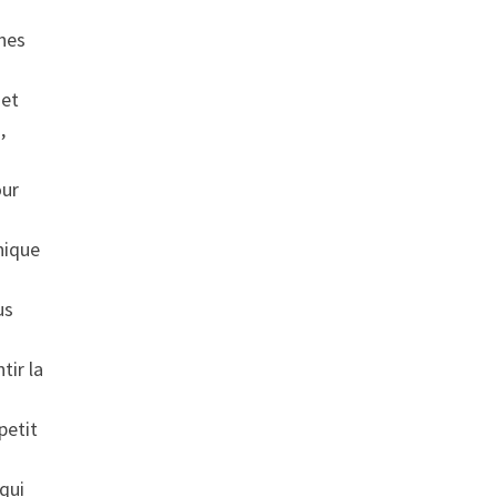
ines
 et
,
our
nique
us
tir la
petit
qui