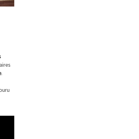
s
aires
e
.
ouru