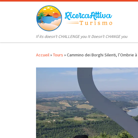
Passer au contenu
If its doesn’t CHALLENGE you It Doesn’t CHANGE you
Accueil
»
Tours
»
Cammino dei Borghi Silenti, l’Ombrie à