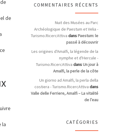
 de
COMMENTAIRES RÉCENTS
el de
Nuit des Musées au Parc
Archéologique de Paestum et Velia -
a
Turismo.RicercAttiva
dans
Paestum: le
passé à découvrir
nce
Les origines d'Amalfi, la légende de la
nymphe et d'Hercule -
Turismo.RicercAttiva
dans
Un jour à
Amalfi, la perle de la côte
ux
Un giorno ad Amalfi, la perla della
costiera - Turismo.RicercAttiva
dans
Valle delle Ferriere, Amalfi – La vitalité
de l’eau
uivre
CATÉGORIES
 la