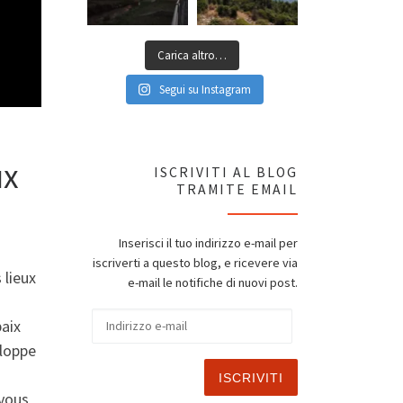
Carica altro…
Segui su Instagram
ux
ISCRIVITI AL BLOG
TRAMITE EMAIL
Inserisci il tuo indirizzo e-mail per
iscriverti a questo blog, e ricevere via
 lieux
e-mail le notifiche di nuovi post.
Indirizzo e-mail
paix
eloppe
ISCRIVITI
 vous