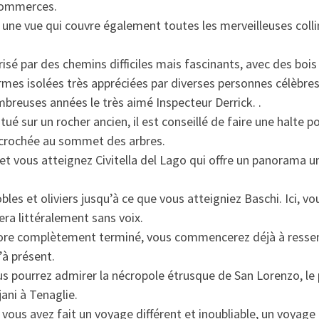
 commerces.
re une vue qui couvre également toutes les merveilleuses coll
isé par des chemins difficiles mais fascinants, avec des bois
rmes isolées très appréciées par diverses personnes célèbres
breuses années le très aimé Inspecteur Derrick. .
tué sur un rocher ancien, il est conseillé de faire une halte p
accrochée au sommet des arbres.
 et vous atteignez Civitella del Lago qui offre un panorama u
les et oliviers jusqu’à ce que vous atteigniez Baschi. Ici, vo
era littéralement sans voix.
core complètement terminé, vous commencerez déjà à ressen
’à présent.
us pourrez admirer la nécropole étrusque de San Lorenzo, le 
ani à Tenaglie.
ous avez fait un voyage différent et inoubliable, un voyage 