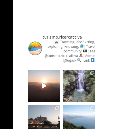
turismo.ricercattiva
🏔| Traveling, discovering,
exploring, knowing.
| Travel
community.
| Tag
@turismo.ricercattiva
| Admin
@lugask
| Link