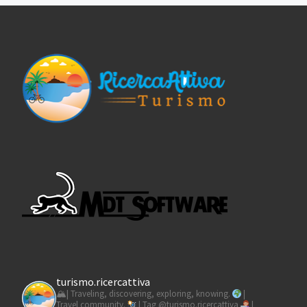
turismo.ricercattiva
🏔| Traveling, discovering, exploring, knowing.
|
Travel community.
| Tag @turismo.ricercattiva
|