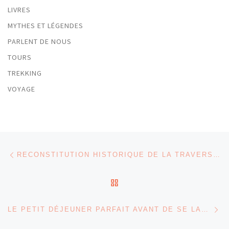
LIVRES
MYTHES ET LÉGENDES
PARLENT DE NOUS
TOURS
TREKKING
VOYAGE
Parcourir les articles
Article précédent
RECONSTITUTION HISTORIQUE DE LA TRAVERSÉE DES MONTS LATTARI PAR GIUSTINO FORTUNATO
RETOUR À LA LISTE DES
Ar
LE PETIT DÉJEUNER PARFAIT AVANT DE SE LANCER DANS UNE RANDONNÉE DIFFICILE