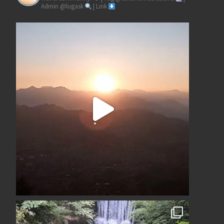
Admin @lugask
| Link