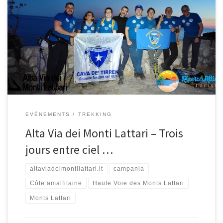
Marchez avec nous – 4e édition 2025 75 kilomètres. 4 500 mètres
de dénivelé positif. Un sentier unique, CAI n° 300.Un fil invisible qui
relie les crêtes de la presqu’île de Sorrente et de la côte
amalfitaine, des hauteurs de Cava de’ Tirreni jusqu’au
promontoire extrême de Punta Campanella.Un itinéraire hors des
[…]
EVÉNEMENTS
TREKKING
Alta Via dei Monti Lattari – Trois
jours entre ciel …
altaviadeimontilattari.it
campania
Côte amalfitaine
Haute Voie des Monts Lattari
Monts Lattari