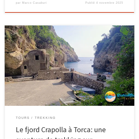
par
Marco Casaburi
Publié
4 novembre 2025
Le fjord Crapolla fait partie des perles cachées de la côte
amalfitaine . Ici, une aventure extraordinaire attend les
explorateurs, le long d’une partie du chemin de l’ Alta Via dei
Monti Lattari qui relie le village de Torca , un hameau de Massa
Lubrense , à la plage de Reccomone et un escalier difficile mais
inoubliable qui mène au fjord. . […]
TOURS
TREKKING
Le fjord Crapolla à Torca: une