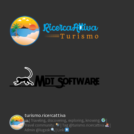
turismo.ricercattiva
🏔| Traveling, discovering, exploring, knowing.
|
Travel community.
| Tag @turismo.ricercattiva
|
Admin @lugask
| Link