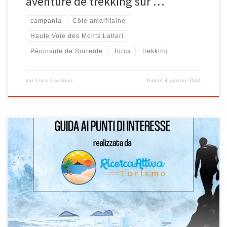
aventure de trekking sur …
campania
Côte amalfitaine
Haute Voie des Monts Lattari
Péninsule de Sorrente
Torca
trekking
par
Luca Casaburi
Publié
4 janvier 2024
Sur altaviadeimontilattari.it , un guide des points d’ intérêt que
vous rencontrez sur le chemin CAI 300 , également connu sous le
nom d’ Alta Via dei Monti Lattari , est enfin disponible .Ce guide a
été créé par tout notre personnel Luca Casaburi , Marco
Casaburi et Magda Lianet Padillia de Turismo.RicercAttiva .Le
matériel et les informations ont été collectés lors de nos
excursions et […]