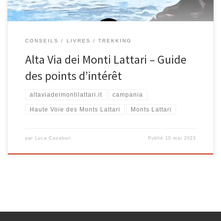
CONSEILS
LIVRES
TREKKING
Alta Via dei Monti Lattari – Guide
des points d’intérêt
altaviadeimontilattari.it
campania
Haute Voie des Monts Lattari
Monts Lattari
par
Luca Casaburi
Publié
10 mai 2023