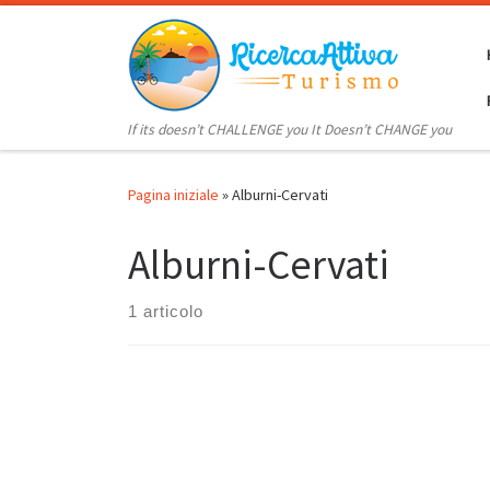
Passa al contenuto
If its doesn’t CHALLENGE you It Doesn’t CHANGE you
Pagina iniziale
»
Alburni-Cervati
Alburni-Cervati
1 articolo