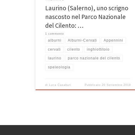
Laurino (Salerno), uno scrigno
nascosto nel Parco Nazionale
del Cilento: …
1 commento
alburni
Alburni-Cervati
Appennini
cervati
cilento
inghiottitoio
laurino
parco nazionale del cilento
speleologia
di
Luca Casaburi
Pubblicato
20 Settembre 2019