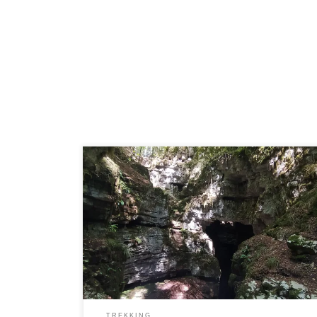
Famoso in tutta Europa per il suo alto valore
speleologico e per il contesto
paesaggistico circostante, lo spettacolare
inghiottitoio della Grava di Vesalo è formato dalle
acque del torrente Milenzio dove vi sono due pozzi: il
primo di 43 e l’altro di ben 100 metri di profondità. Sul
fondo è un lago sotterraneo che si sviluppa in una
serie di […]
TREKKING