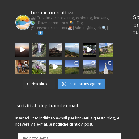
turismo.ricercattiva
So
🏔| Traveling, discovering, exploring, knowing.
| Travel community.
| Tag
pr
@turismo.ricercattiva
| Admin @lugask
|
tu
Link
Carica altro…
Segui su Instagram
Iscriviti al blog tramite email
Inserisci il tuo indirizzo e-mail per iscriverti a questo blog, e
ricevere via e-mail le notifiche di nuovi post.
Indirizzo e-mail