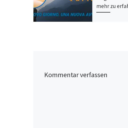
mehr zu erfa
Ein Jahr ist vergan
haben viele Abent
Emotionen und B
mit Artikeln, Vide
Fotos von wunder
Orten erzählt. Abe
Kommentar verfassen