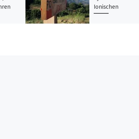
hren
Ionischen
gen. Wir
In einigen Städten Kalab
euer,
können Sie den Geruch 
egegnungen
alten Dingen, von Respe
os und
von Willkommen, von
baren
Entdeckungen, von Sta
r das […]
atmen. Auf dieser Reise