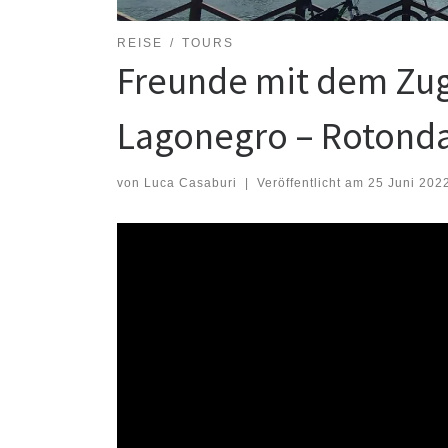
REISE
TOURS
Freunde mit dem Zu
Lagonegro – Rotond
von
Luca Casaburi
|
Veröffentlicht am
25 Juni 202