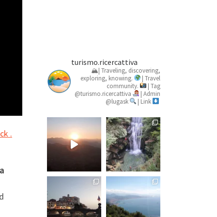
turismo.ricercattiva
🏔| Traveling, discovering,
exploring, knowing.
| Travel
community.
| Tag
@turismo.ricercattiva
| Admin
@lugask
| Link
ck .
na
nd