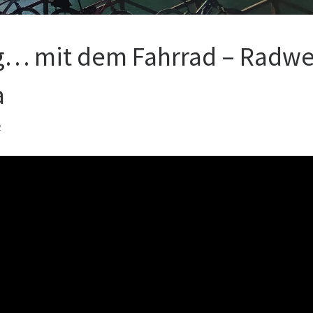
g… mit dem Fahrrad – Radw
a
2