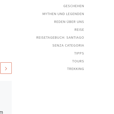
GESCHEHEN
MYTHEN UND LEGENDEN
REDEN ÜBER UNS
REISE
REISETAGEBUCH: SANTIAGO
SENZA CATEGORIA
TIPPS
TOURS
TREKKING
Veröffentlicht am
19 Juli
2020
Turm Ziro in Scala
und Amalfi, ein
um
Sprung in die