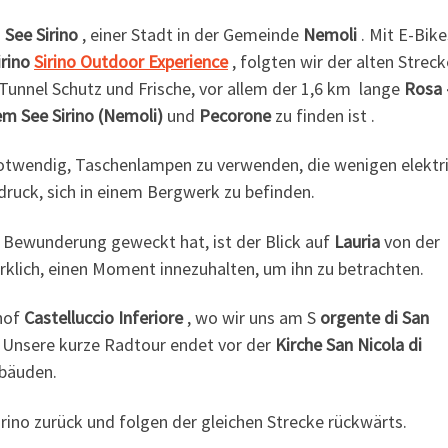
m
See Sirino
, einer Stadt in der Gemeinde
Nemoli
. Mit E-Bik
irino
Sirino Outdoor Experience
, folgten wir der alten Streck
Tunnel Schutz und Frische, vor allem der 1,6 km lange
Rosa 
m See Sirino (Nemoli)
und
Pecorone
zu finden ist .
 notwendig, Taschenlampen zu verwenden, die wenigen elektr
ruck, sich in einem Bergwerk zu befinden.
e Bewunderung geweckt hat, ist der Blick auf
Lauria
von der
irklich, einen Moment innezuhalten, um ihn zu betrachten.
nhof
Castelluccio Inferiore
, wo wir uns am S
orgente di San
. Unsere kurze Radtour endet vor der
Kirche San Nicola di
bäuden.
ino zurück und folgen der gleichen Strecke rückwärts.