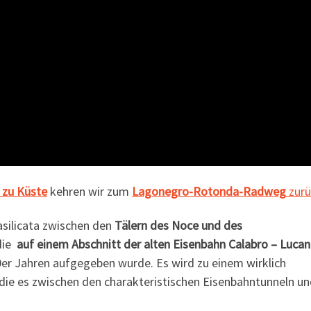
 zu Küste
kehren wir zum
Lagonegro-Rotonda-Radweg
zurü
silicata zwischen den
Tälern des Noce und des
 die
auf einem Abschnitt der alten Eisenbahn Calabro – Luca
er Jahren aufgegeben wurde. Es wird zu einem wirklich
 die es zwischen den charakteristischen Eisenbahntunneln u