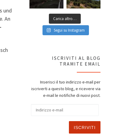
es und
e. An
Carica altro…
-
Segui su Instagram
isch
ISCRIVITI AL BLOG
TRAMITE EMAIL
Inserisci il tuo indirizzo e-mail per
iscriverti a questo blog, e ricevere via
e-mail le notifiche di nuovi post.
Indirizzo e-mail
ISCRIVITI