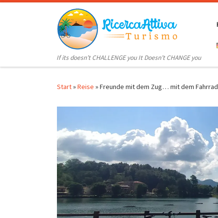
Zum Inhalt springen
If its doesn’t CHALLENGE you It Doesn’t CHANGE you
Start
»
Reise
»
Freunde mit dem Zug… mit dem Fahrrad