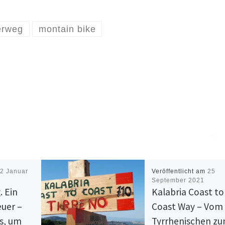
erweg
montain bike
m
2 Januar
Veröffentlicht am
25
September 2021
. Ein
Kalabria Coast to
uer –
Coast Way – Vom
ns, um
Tyrrhenischen z