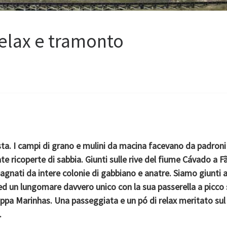
relax e tramonto
osta. I campi di grano e mulini da macina facevano da padroni
e ricoperte di sabbia. Giunti sulle rive del fiume Cávado a Fã
nati da intere colonie di gabbiano e anatre. Siamo giunti 
ed un lungomare davvero unico con la sua passerella a picco 
appa Marinhas. Una passeggiata e un pó di relax meritato sul
.