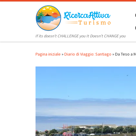
Passa al contenuto
If its doesn’t CHALLENGE you It Doesn’t CHANGE you
Pagina iniziale
»
Diario di Viaggio: Santiago
»
Da Teso a M