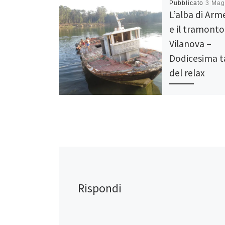
Pubblicato
3 Mag
L’alba di Arm
e il tramonto
Vilanova –
Dodicesima 
del relax
La penultima tappa
molto riflessiva e 
Siamo passati dai 
dell’alba dei bosch
Armenteira al tram
splendido […]
Rispondi