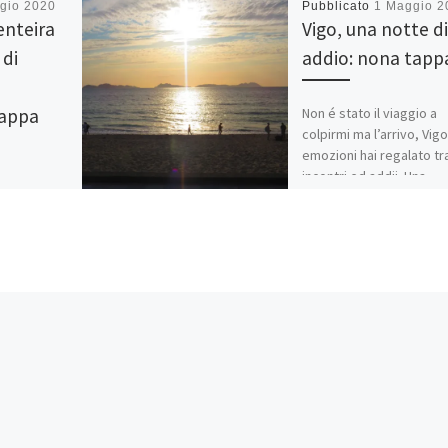
gio 2020
Pubblicato
1 Maggio 2
enteira
Vigo, una notte di
 di
addio: nona tapp
Non é stato il viaggio a
tappa
colpirmi ma l’arrivo, Vig
emozioni hai regalato tr
incontri ed addii. Una
metropoli immensa ricc
 relax,
molto bella.
colori
i di
onto sullo