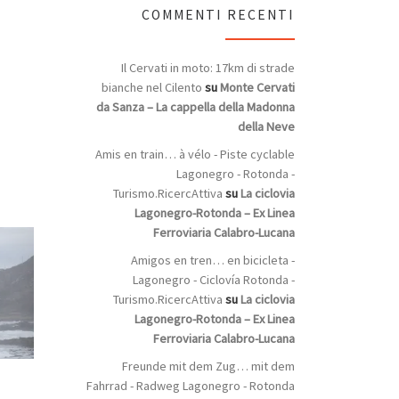
COMMENTI RECENTI
Il Cervati in moto: 17km di strade
bianche nel Cilento
su
Monte Cervati
da Sanza – La cappella della Madonna
della Neve
Amis en train… à vélo - Piste cyclable
Lagonegro - Rotonda -
Turismo.RicercAttiva
su
La ciclovia
Lagonegro-Rotonda – Ex Linea
Ferroviaria Calabro-Lucana
Amigos en tren… en bicicleta -
Lagonegro - Ciclovía Rotonda -
Turismo.RicercAttiva
su
La ciclovia
Lagonegro-Rotonda – Ex Linea
Ferroviaria Calabro-Lucana
Freunde mit dem Zug… mit dem
e
Fahrrad - Radweg Lagonegro - Rotonda