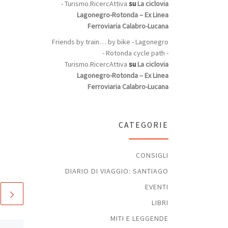
- Turismo.RicercAttiva
su
La ciclovia
Lagonegro-Rotonda – Ex Linea
Ferroviaria Calabro-Lucana
Friends by train… by bike - Lagonegro
- Rotonda cycle path -
Turismo.RicercAttiva
su
La ciclovia
Lagonegro-Rotonda – Ex Linea
Ferroviaria Calabro-Lucana
CATEGORIE
CONSIGLI
DIARIO DI VIAGGIO: SANTIAGO
EVENTI
LIBRI
MITI E LEGGENDE