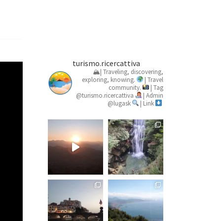
turismo.ricercattiva
🏔| Traveling, discovering,
exploring, knowing.
| Travel
community.
| Tag
@turismo.ricercattiva
| Admin
@lugask
| Link